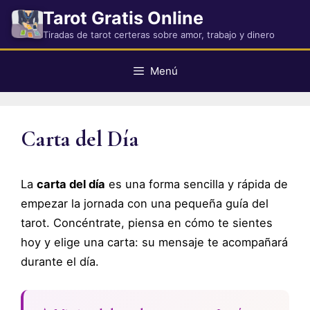
Saltar
Tarot Gratis Online
al
Tiradas de tarot certeras sobre amor, trabajo y dinero
contenido
Menú
Carta del Día
La
carta del día
es una forma sencilla y rápida de
empezar la jornada con una pequeña guía del
tarot. Concéntrate, piensa en cómo te sientes
hoy y elige una carta: su mensaje te acompañará
durante el día.