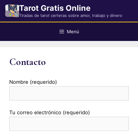
Saltar
Tarot Gratis Online
al
Tiradas de tarot certeras sobre amor, trabajo y dinero
contenido
Menú
Contacto
Nombre (requerido)
Tu correo electrónico (requerido)