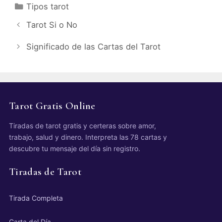
Categorías
Tipos tarot
Tarot Si o No
Significado de las Cartas del Tarot
Tarot Gratis Online
Tiradas de tarot gratis y certeras sobre amor,
trabajo, salud y dinero. Interpreta las 78 cartas y
descubre tu mensaje del día sin registro.
Tiradas de Tarot
Tirada Completa
Carta del Día