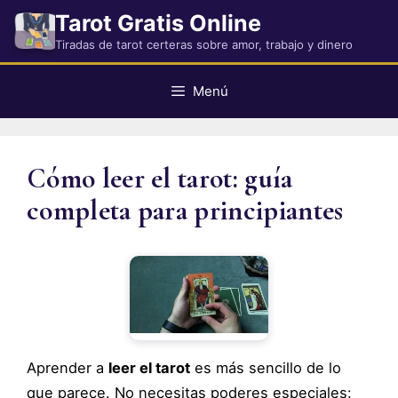
Saltar
Tarot Gratis Online
al
Tiradas de tarot certeras sobre amor, trabajo y dinero
contenido
Menú
Cómo leer el tarot: guía
completa para principiantes
Aprender a
leer el tarot
es más sencillo de lo
que parece. No necesitas poderes especiales: