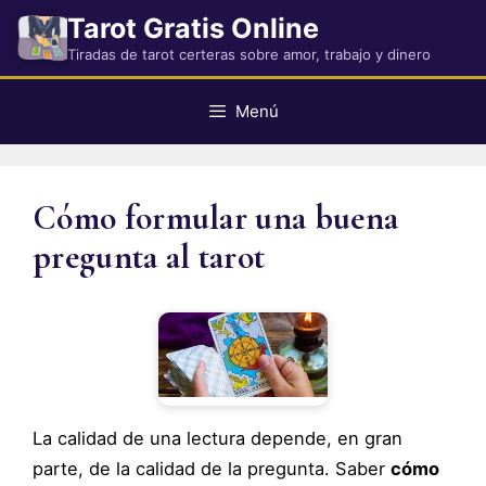
Saltar
Tarot Gratis Online
al
Tiradas de tarot certeras sobre amor, trabajo y dinero
contenido
Menú
Cómo formular una buena
pregunta al tarot
La calidad de una lectura depende, en gran
parte, de la calidad de la pregunta. Saber
cómo