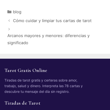
Categorías
blog
Cómo cuidar y limpiar tus cartas de tarot
Arcanos mayores y menores: diferencias y
significado
Tarot Gratis Online
Tiradas de tarot gratis y certeras sobre amor,
trabajo, salud y dinero. Interpreta las 78 cartas y
descubre tu mensaje del día sin registro.
Tiradas de Tarot