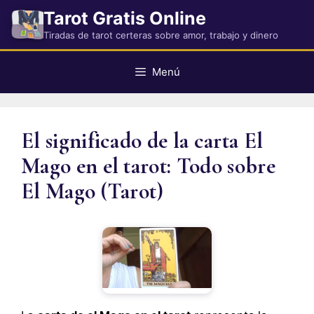
Saltar
Tarot Gratis Online
al
Tiradas de tarot certeras sobre amor, trabajo y dinero
contenido
Menú
El significado de la carta El
Mago en el tarot: Todo sobre
El Mago (Tarot)