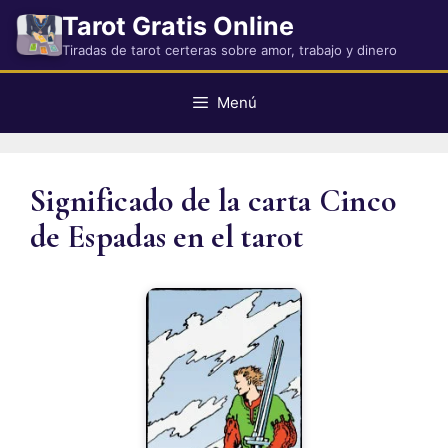
Saltar
Tarot Gratis Online
al
Tiradas de tarot certeras sobre amor, trabajo y dinero
contenido
Menú
Significado de la carta Cinco
de Espadas en el tarot