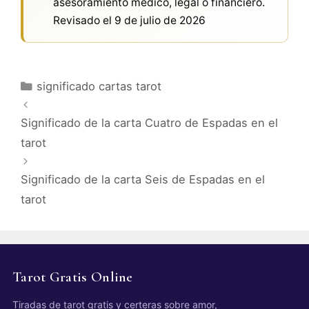
asesoramiento médico, legal o financiero.
Revisado el
9 de julio de 2026
Categorías
significado cartas tarot
Significado de la carta Cuatro de Espadas en el
tarot
Significado de la carta Seis de Espadas en el
tarot
Tarot Gratis Online
Tiradas de tarot gratis y certeras sobre amor,