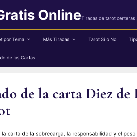
Gratis Online
Tiradas de tarot certeras
ot por Tema
Más Tiradas
Tarot Sí o No
Tip
ado de las Cartas
ado de la carta Diez de 
ot
 la carta de la sobrecarga, la responsabilidad y el pe