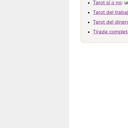
Tarot sí o no
: 
Tarot del traba
Tarot del diner
Tirada complet