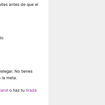
ites antes de que el
to.
delegar. No tienes
a la meta.
tarot
o haz tu
tirada