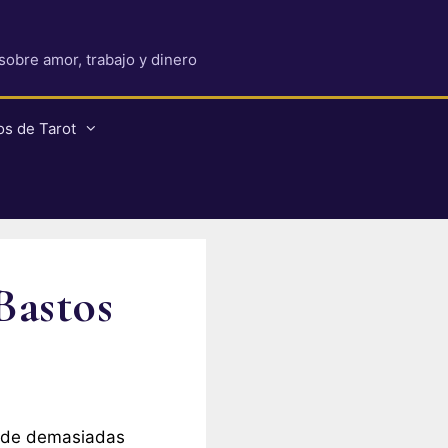
 sobre amor, trabajo y dinero
os de Tarot
Bastos
so de demasiadas