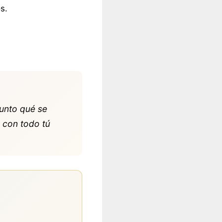
s.
gunto qué se
r con todo tú