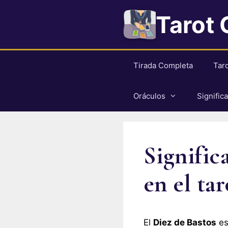
Saltar
Tarot 
al
contenido
Tirada Completa
Tar
Oráculos
Signific
Signific
en el tar
El
Diez de Bastos
es