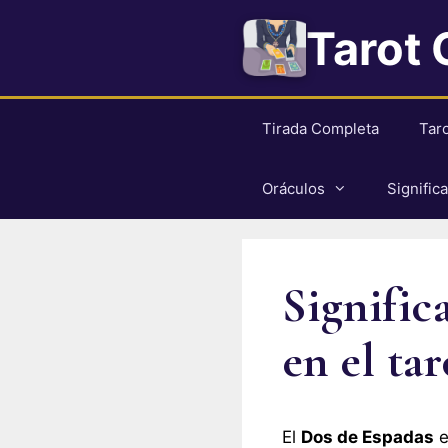
Saltar
Tarot 
al
contenido
Tirada Completa
Tar
Oráculos
Signific
Signific
en el tar
El
Dos de Espadas
e