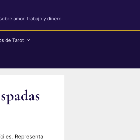
 sobre amor, trabajo y dinero
os de Tarot
Espadas
íciles. Representa