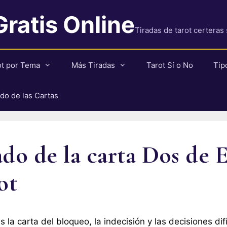
Gratis Online
Tiradas de tarot certeras
ot por Tema
Más Tiradas
Tarot Sí o No
Tip
ado de las Cartas
ado de la carta Dos de 
ot
s la carta del bloqueo, la indecisión y las decisiones dif