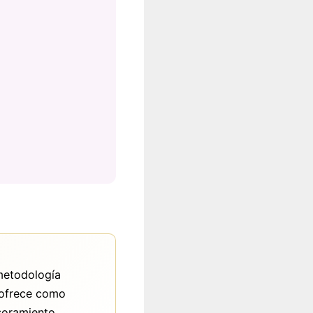
 metodología
e ofrece como
soramiento