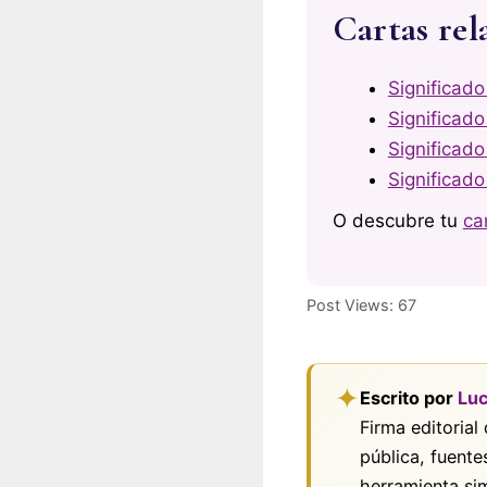
Cartas rel
Significado
Significado
Significado
Significado
O descubre tu
ca
Post Views:
67
✦
Escrito por
Luc
Firma editorial
pública, fuente
herramienta si