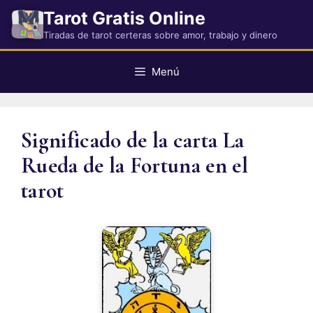
Saltar
Tarot Gratis Online
al
Tiradas de tarot certeras sobre amor, trabajo y dinero
contenido
Menú
Significado de la carta La
Rueda de la Fortuna en el
tarot