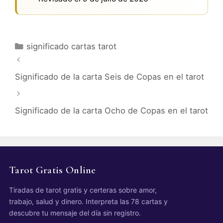
Categorías
significado cartas tarot
Significado de la carta Seis de Copas en el tarot
Significado de la carta Ocho de Copas en el tarot
Tarot Gratis Online
Tiradas de tarot gratis y certeras sobre amor,
trabajo, salud y dinero. Interpreta las 78 cartas y
descubre tu mensaje del día sin registro.