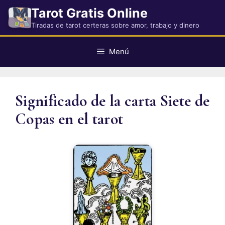
Saltar
Tarot Gratis Online
al
Tiradas de tarot certeras sobre amor, trabajo y dinero
contenido
Menú
Significado de la carta Siete de
Copas en el tarot