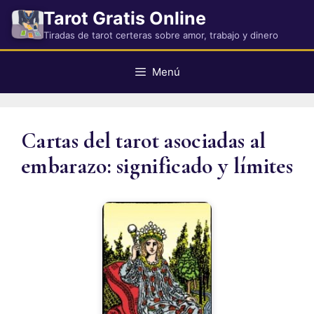
Saltar
Tarot Gratis Online
al
Tiradas de tarot certeras sobre amor, trabajo y dinero
contenido
Menú
Cartas del tarot asociadas al
embarazo: significado y límites