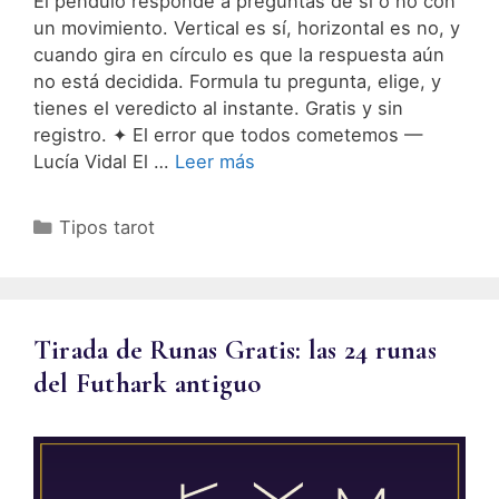
El péndulo responde a preguntas de sí o no con
un movimiento. Vertical es sí, horizontal es no, y
cuando gira en círculo es que la respuesta aún
no está decidida. Formula tu pregunta, elige, y
tienes el veredicto al instante. Gratis y sin
registro. ✦ El error que todos cometemos —
Lucía Vidal El …
Leer más
Categorías
Tipos tarot
Tirada de Runas Gratis: las 24 runas
del Futhark antiguo