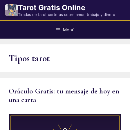
Saltar
Tarot Gratis Online
al
Tiradas de tarot certeras sobre amor, trabajo y dinero
contenido
Menú
Tipos tarot
Oráculo Gratis: tu mensaje de hoy en
una carta