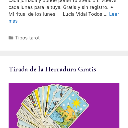
cada jornada y dónde poner tu atención. Vuelve
cada lunes para la tuya. Gratis y sin registro. ✦
Mi ritual de los lunes — Lucía Vidal Todos …
Leer
más
Categorías
Tipos tarot
Tirada de la Herradura Gratis